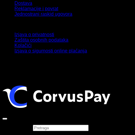
Dostava
Reklamacije i povrat
Jednostrani raskid ugovora
Privatnost i zaštita podataka
Izjava o privatnosti
Zaštita osobnih podataka
Kolačići
Izjava o sigurnosti online plaćanja
Copyright 2026 ©
Sonatina j.d.o.o.
Pretraga
×