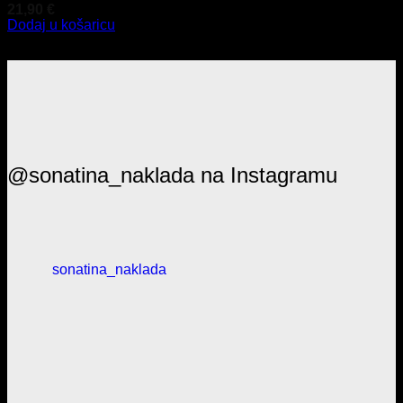
21,90
€
Dodaj u košaricu
@sonatina_naklada na Instagramu
sonatina_naklada