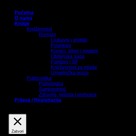
Početna
O nama
Knjige
Književnost
Romani
Ljubavni i erotski
Povijesni
Krimići, trileri i misterij
Obiteljska saga
Fantasy i SF
Književnost za mlade
Umjetnička proza
Publicistika
Psihologija
Samopomoć
Zdravlje, ljepota i prehrana
Prijava / Registracija
Zatvori