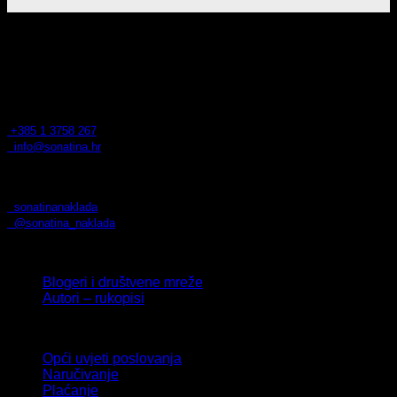
Naklada Sonatina
Sonatina j.d.o.o.
Bosiljevska 33
10110 Zagreb
OIB: 07207095014
+385 1 3758 267
info@sonatina.hr
Pratite nas
sonatinanaklada
@sonatina_naklada
Surađujte s nama
Blogeri i društvene mreže
Autori – rukopisi
Uvjeti i pomoć
Opći uvjeti poslovanja
Naručivanje
Plaćanje