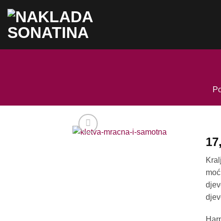
Skip
to
content
Po
17
Kral
moćn
djev
djev
Harp