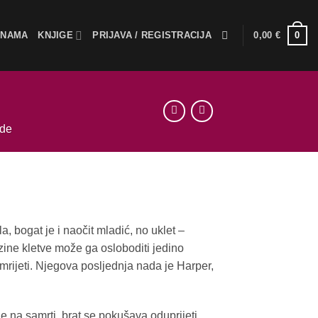
0
 NAMA
KNJIGE
PRIJAVA / REGISTRACIJA
0,00
€
ade
, bogat je i naočit mladić, no uklet –
ine kletve može ga osloboditi jedino
umrijeti. Njegova posljednja nada je Harper,
je na samrti, brat se pokušava oduprijeti