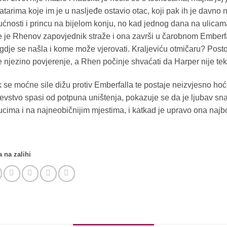
tarima koje im je u nasljeđe ostavio otac, koji pak ih je davno 
ćnosti i princu na bijelom konju, no kad jednog dana na ulic
 je Rhenov zapovjednik straže i ona završi u čarobnom Emberfa
gdje se našla i kome može vjerovati. Kraljeviću otmičaru? Pos
e njezino povjerenje, a Rhen počinje shvaćati da Harper nije 
k se moćne sile dižu protiv Emberfalla te postaje neizvjesno hoće
jevstvo spasi od potpuna uništenja, pokazuje se da je ljubav sn
ucima i na najneobičnijim mjestima, i katkad je upravo ona najbo
 na zalihi