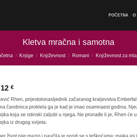
POČETNA
O
Kletva mračna i samotna
četna
/
Knjige
/
Književnost
/
Romani
/
Književnost za ml
,12
€
jević Rhen, prijestolonasljednik začaranog kraljevstva Emberfalla
a čarobnica proklela ga je kad je imao osamnaest godina. Njez
ojka koja se istinski zaljubi u njega. Ne pronađe li je, Rhen će 
ojka iz drugog svijeta.
er život nije mazio i naučila je nositi se s teškoćama; majka joj 