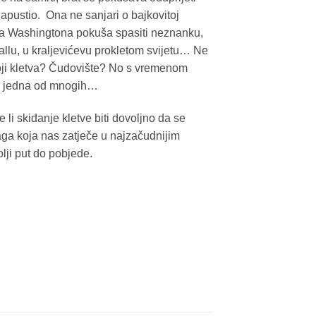
napustio. Ona ne sanjari o bajkovitoj
ama Washingtona pokuša spasiti neznanku,
llu, u kraljevićevu prokletom svijetu… Ne
toji kletva? Čudovište? No s vremenom
tek jedna od mnogih…
 li skidanje kletve biti dovoljno da se
aga koja nas zatječe u najzačudnijim
lji put do pobjede.