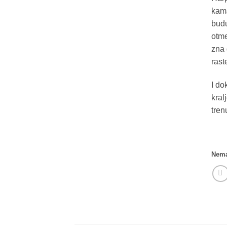
kama
budu
otme
zna 
rast
I do
kral
tren
Nema