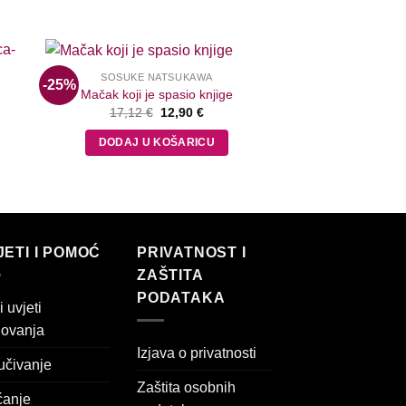
SOSUKE NATSUKAWA
-25%
Mačak koji je spasio knjige
Izvorna
Trenutna
17,12
€
12,90
€
cijena
cijena
na
bila
je:
DODAJ U KOŠARICU
je:
12,90 €.
17,12 €.
JETI I POMOĆ
PRIVATNOST I
ZAŠTITA
PODATAKA
 uvjeti
lovanja
Izjava o privatnosti
učivanje
Zaštita osobnih
ćanje