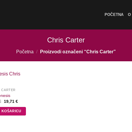
POČETNA
O
Chris Carter
Početna
/
Proizvodi označeni “Chris Carter”
S CARTER
nesis
Izvorna
Trenutna
€
19,71
€
cijena
cijena
bila
je:
U KOŠARICU
je:
19,71 €.
21,90 €.