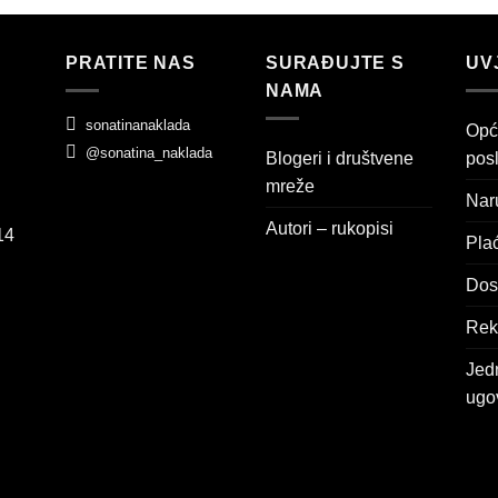
PRATITE NAS
SURAĐUJTE S
UV
NAMA
sonatinanaklada
Opći
@sonatina_naklada
Blogeri i društvene
pos
mreže
Nar
Autori – rukopisi
14
Pla
Dos
Rekl
Jedn
ugo