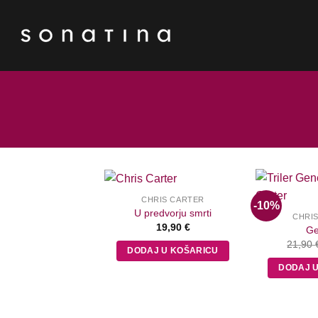
Skip
to
content
CHRIS CARTER
-10%
U predvorju smrti
CHRI
19,90
€
Ge
21,90
DODAJ U KOŠARICU
DODAJ 