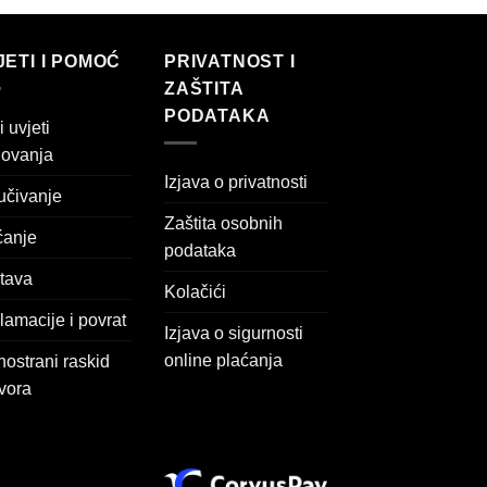
JETI I POMOĆ
PRIVATNOST I
ZAŠTITA
PODATAKA
 uvjeti
lovanja
Izjava o privatnosti
učivanje
Zaštita osobnih
ćanje
podataka
tava
Kolačići
amacije i povrat
Izjava o sigurnosti
online plaćanja
ostrani raskid
vora