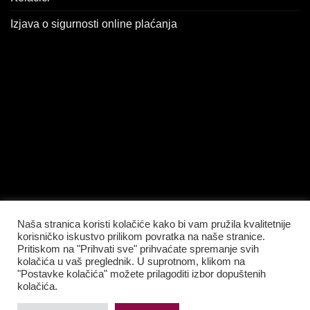
Izjava o sigurnosti online plaćanja
Naša stranica koristi kolačiće kako bi vam pružila kvalitetnije
korisničko iskustvo prilikom povratka na naše stranice.
Pritiskom na "Prihvati sve" prihvaćate spremanje svih
kolačića u vaš preglednik. U suprotnom, klikom na
"Postavke kolačića" možete prilagoditi izbor dopuštenih
kolačića.