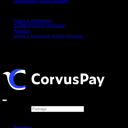
Jednostrani raskid ugovora
Privatnost i zaštita podataka
Izjava o privatnosti
Zaštita osobnih podataka
Kolačići
Izjava o sigurnosti online plaćanja
Copyright 2026 ©
Sonatina j.d.o.o.
Pretraga
×
Početna