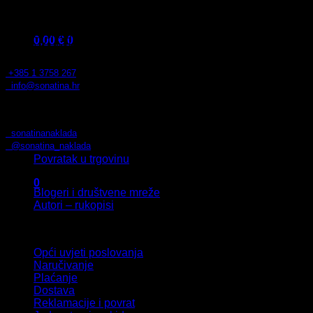
17,90 €.
Sonatina j.d.o.o.
Bosiljevska 33
0,00
€
0
10110 Zagreb
Košarica
OIB: 07207095014
+385 1 3758 267
info@sonatina.hr
Pratite nas
sonatinanaklada
Nema proizvoda u košarici.
@sonatina_naklada
Povratak u trgovinu
Surađujte s nama
0
Blogeri i društvene mreže
Autori – rukopisi
Uvjeti i pomoć
Opći uvjeti poslovanja
Naručivanje
Plaćanje
Dostava
Reklamacije i povrat