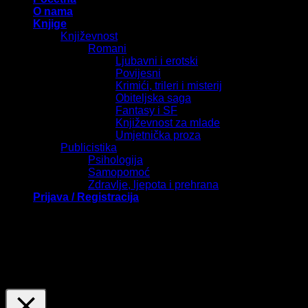
O nama
Knjige
Književnost
Romani
Ljubavni i erotski
Povijesni
Krimići, trileri i misterij
Obiteljska saga
Fantasy i SF
Književnost za mlade
Umjetnička proza
Publicistika
Psihologija
Samopomoć
Zdravlje, ljepota i prehrana
Prijava / Registracija
Naša stranica koristi kolačiće kako bi vam pružila kvalitetnije
korisničko iskustvo prilikom povratka na naše stranice.
Pritiskom na "Prihvati sve" prihvaćate spremanje svih
kolačića u vaš preglednik. U suprotnom, klikom na "Postavke
kolačića" možete prilagoditi izbor dopuštenih kolačića.
Postavke kolačića
Prihvati sve